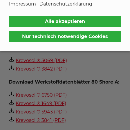
Krevosol ® 3357 HT (PDF)
Impressum
Datenschutzerklärung
Krevosol ® 6691 (PDF)
Krevosol ® 3073 (PDF)
Alle akzeptieren
Krevosol ® 8151 (PDF)
Krevosol ® 9977 (PDF)
Nur technisch notwendige Cookies
Download Werkstoffdatenblätter 70 Shore A:
Krevosol ® 3069 (PDF)
Krevosol ® 3842 (PDF)
Download Werkstoffdatenblätter 80 Shore A:
Krevosol ® 6750 (PDF)
Krevosol ® 1649 (PDF)
Krevosol ® 5943 (PDF)
Krevosol ® 3841 (PDF)