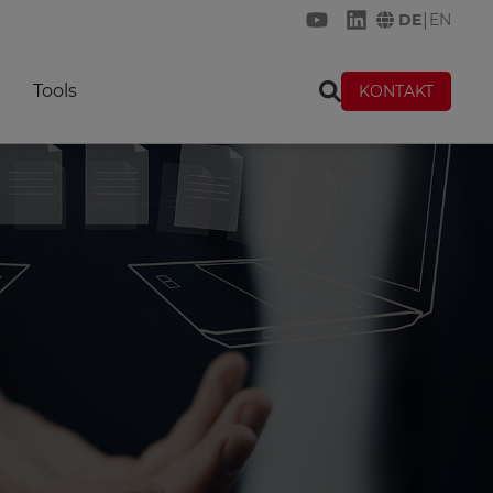
|
DE
EN
KREMER auf YouTub
KREMER auf Lin
Tools
KONTAKT