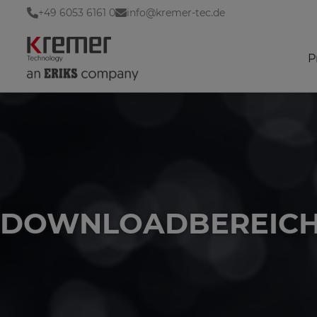
+49 6053 6161 0
info@kremer-tec.de
P
DOWNLOADBEREIC