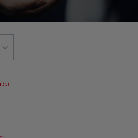
ußer
er