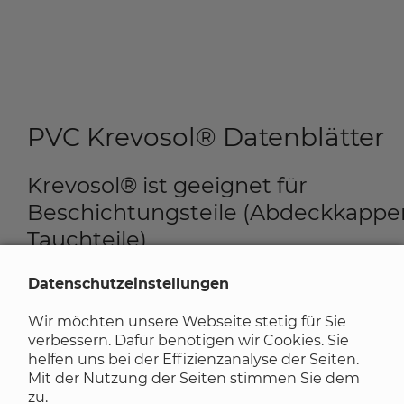
PVC Krevosol® Datenblätter
Krevosol® ist geeignet für
Beschichtungsteile (Abdeckkappe
Tauchteile)
Datenschutzeinstellungen
Download Werkstoffdatenblätter 50 Shore A:
Wir möchten unsere Webseite stetig für Sie
Krevosol ® 3651 (PDF)
verbessern. Dafür benötigen wir Cookies. Sie
helfen uns bei der Effizienzanalyse der Seiten.
Download Werkstoffdatenblätter 60 Shore A:
Mit der Nutzung der Seiten stimmen Sie dem
zu.