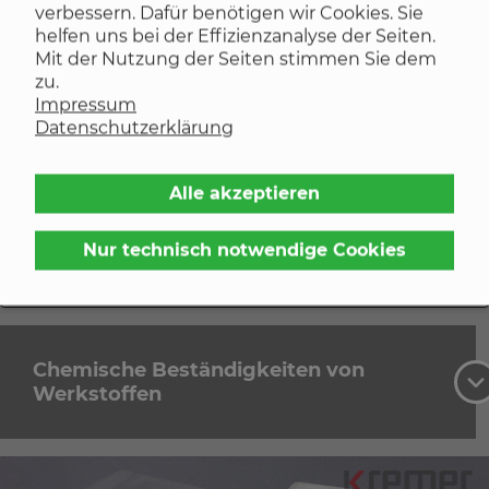
Optionale Eigenschaften
verbessern. Dafür benötigen wir Cookies. Sie
helfen uns bei der Effizienzanalyse der Seiten.
Mit der Nutzung der Seiten stimmen Sie dem
zu.
Impressum
Datenschutzerklärung
Extreme Temperaturen in Luft
-90°C bis +250°C auf Anfrage
Alle akzeptieren
Nur technisch notwendige Cookies
Wasserdampfbeständigkeit
auf Anfrage
Chemische Beständigkeiten von
Werkstoffen