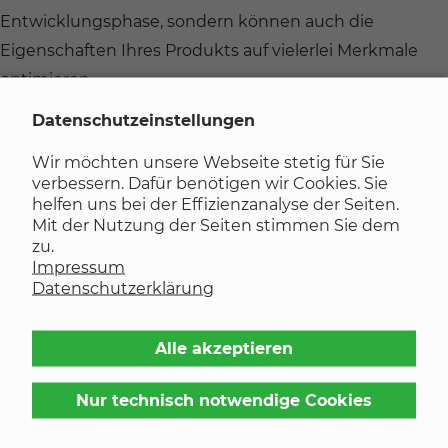
Entwicklungsphase, sondern können auch die
Eigenschaften Ihres Produkts auf vielerlei Merkmale
optimieren.
Wasserstrahlgeschnittene
Datenschutzeinstellungen
Prototypen
Wir möchten unsere Webseite stetig für Sie
verbessern. Dafür benötigen wir Cookies. Sie
helfen uns bei der Effizienzanalyse der Seiten.
Mit der Nutzung der Seiten stimmen Sie dem
zu.
Impressum
Datenschutzerklärung
Alle akzeptieren
Nur technisch notwendige Cookies