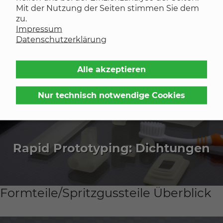
Mit der Nutzung der Seiten stimmen Sie dem
zu.
Impressum
Datenschutzerklärung
Schlauchringe
Alle akzeptieren
Nur technisch notwendige Cookies
Rapid Prototyping: Dichtungen
Formteile/Spritzgussteile Überblick