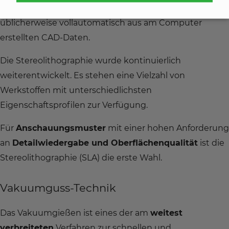
Teils oder mehrerer Teile gleichzeitig erfolgt
üblicherweise vollautomatisch aus am Computer
erstellten CAD-Daten.
Die Stereolithographie wurde kontinuierlich
weiterentwickelt. Es stehen eine Vielzahl von
Werkstoffen mit unterschiedlichsten
Eigenschaftsprofilen zur Verfügung.
Für
Anschauungsmuster
mit einer hohen Anforderung
an
Detailwiedergabe und Oberflächenqualität
ist die
Stereolithographie (SLA) die erste Wahl.
Vakuumguss-Technik
Das Vakuumgießen ist eines der am
weitest
verbreiteten
Verfahren zur schnellen und