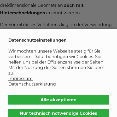
dreidimensionale Geometrien
auch mit
Hinterschneidungen
erzeugt werden.
Der Vorteil dieses Verfahrens liegt in der Verwendung
von
seriennahen Werkstoffen
wie Polyamid, Polystyrol
(PS) und Polypropylen (PP). Diese Werkstoffe lassen sich
Datenschutzeinstellungen
ihren Eigenschaften entsprechend in
Wir möchten unsere Webseite stetig für Sie
unterschiedlichste Entwicklungsprozesse einbinden.
verbessern. Dafür benötigen wir Cookies. Sie
helfen uns bei der Effizienzanalyse der Seiten.
Mit der Nutzung der Seiten stimmen Sie dem
Stereolithografie
zu.
Impressum
Stereolithografie
(abgekürzt STL oder SLA) ist ein
Datenschutzerklärung
technisches Prinzip des Rapid Prototypings und des
Rapid-Manufacturings, in dem ein Werkstück durch frei
Alle akzeptieren
im Raum materialisierende (Raster-)Punkte
Nur technisch notwendige Cookies
schichtenweise aufgebaut wird. Die Fertigung eines