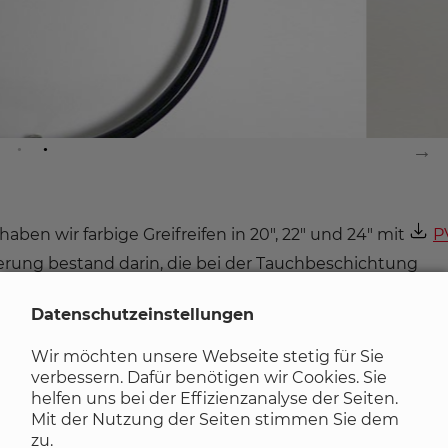
aben wir farbige Greifreifen in 20", 22" und 24" mit
P
erung bestand darin, die bei der Tauchbeschichtung
möglich zu minimieren und die Oberflächenbeschichtu
Datenschutzeinstellungen
Wir möchten unsere Webseite stetig für Sie
verbessern. Dafür benötigen wir Cookies. Sie
ertige Produkt mit diesen Eigenschaften:
helfen uns bei der Effizienzanalyse der Seiten.
te Rutschhemmung im Vergleich zu einer Pulverbeschic
Mit der Nutzung der Seiten stimmen Sie dem
e oder Kratzer
zu.