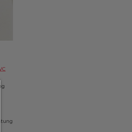
VC
ng
htung