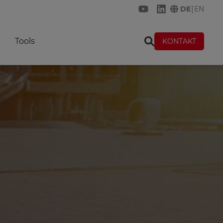
|
DE
EN
KREMER auf YouTub
KREMER auf Lin
Tools
KONTAKT