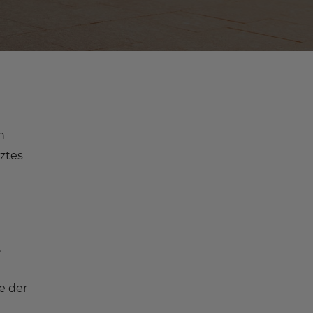
n
ztes
,
e der