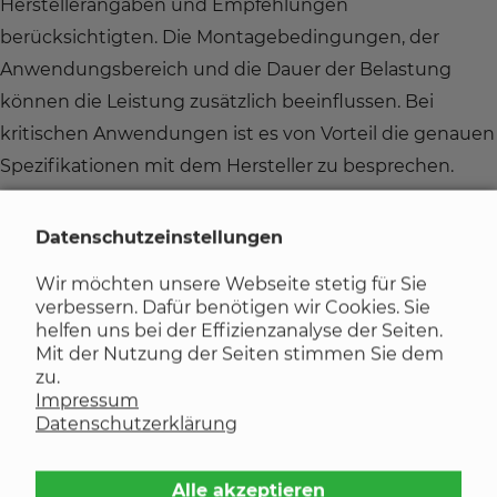
Herstellerangaben und Empfehlungen
berücksichtigten. Die Montagebedingungen, der
Anwendungsbereich und die Dauer der Belastung
können die Leistung zusätzlich beeinflussen. Bei
kritischen Anwendungen ist es von Vorteil die genauen
Spezifikationen mit dem Hersteller zu besprechen.
Datenschutzeinstellungen
Wir möchten unsere Webseite stetig für Sie
verbessern. Dafür benötigen wir Cookies. Sie
helfen uns bei der Effizienzanalyse der Seiten.
Mit der Nutzung der Seiten stimmen Sie dem
zu.
Impressum
Sollte man O-Ringe fetten? oder Warum
Datenschutzerklärung
O-Ring fetten?
Alle akzeptieren
Ja, in vielen Fällen ist es ratsam, O-Ringe zu fetten. O-