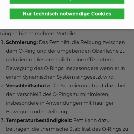
Ringe sind Dichtungselemente, die häufig in
Nur technisch notwendige Cookies
verschiedenen industriellen Anwendungen, Maschinen
und Geräten eingesetzt werden. Das Fetten von O-
Ringen bietet mehrere Vorteile:
Schmierung:
Das Fett hilft, die Reibung zwischen
dem O-Ring und der umgebenden Oberfläche zu
reduzieren. Dies ermöglicht eine effizientere
Bewegung des O-Rings, insbesondere wenn er in
einem dynamischen System eingesetzt wird.
Verschleißschutz:
Die Schmierung trägt dazu bei,
den Verschleiß des O-Rings zu minimieren,
insbesondere in Anwendungen mit häufiger
Bewegung oder Reibung.
Temperaturbeständigkeit:
Fett kann dazu
beitragen, die thermische Stabilität des O-Rings zu