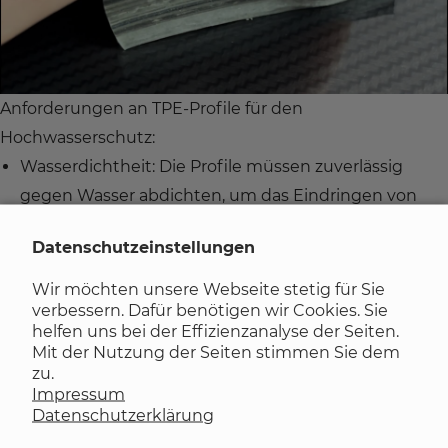
Anforderungen an TPE-Profile für den
Hochwasserschutz:
Wasserdichtheit: Die Profile müssen zuverlässig
gegen Wasser abdichten, um das Eindringen von
Hochwasser zu verhindern.
Datenschutzeinstellungen
Beständigkeit: TPE-Profile für den Hochwasserschutz
müssen gegen Witterung, Alterung, Ozon, UV-
Wir möchten unsere Webseite stetig für Sie
verbessern. Dafür benötigen wir Cookies. Sie
Strahlung sowie gegen Säuren, Basen, Ketone und
helfen uns bei der Effizienzanalyse der Seiten.
Alkohole beständig sein.
Mit der Nutzung der Seiten stimmen Sie dem
Flexibilität: Die Profile sollten flexibel sein, damit sie
zu.
Impressum
sich an unterschiedliche Oberflächen und
Datenschutzerklärung
Strukturen anpassen können.