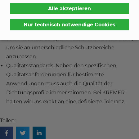
Temperaturbereich: Im Allgemeinen kann TPE bei
Alle akzeptieren
Temperaturen zwischen -50 und +120°C verwendet
werden.
Nur technisch notwendige Cookies
Anpassungsfähigkeit: Die Profile sollten in
verschiedenen Längen und Formen erhältlich sein,
um sie an unterschiedliche Schutzbereiche
anzupassen.
Qualitätsstandards: Neben den spezifischen
Qualitätsanforderungen für bestimmte
Anwendungen muss auch die Qualität der
Dichtungsprofile immer stimmen. Bei KREMER
halten wir uns exakt an eine definierte Toleranz.
Teilen: