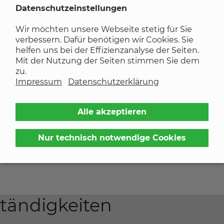
brennt
Datenschutzeinstellungen
Wir möchten unsere Webseite stetig für Sie
verbessern. Dafür benötigen wir Cookies. Sie
helfen uns bei der Effizienzanalyse der Seiten.
h nicht zerstört werden sollte. Die Lebensdauer und
Mit der Nutzung der Seiten stimmen Sie dem
zu.
gender Temperatur ab.
Impressum
Datenschutzerklärung
 von Spezialmischungen erwartet werden; mit
Alle akzeptieren
Nur technisch notwendige Cookies
tändigkeiten