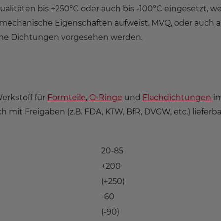
qualitäten bis +250°C oder auch bis -100°C eingesetzt, we
echanische Eigenschaften aufweist. MVQ, oder auch a
ische Dichtungen vorgesehen werden.
Werkstoff für
Formteile
,
O-Ringe
und
Flachdichtungen
i
h mit Freigaben (z.B. FDA, KTW, BfR, DVGW, etc.) lieferba
20-85
+200
(+250)
-60
(-90)