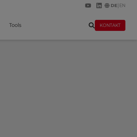
|
DE
EN
KREMER auf YouTub
KREMER auf Lin
Tools
KONTAKT