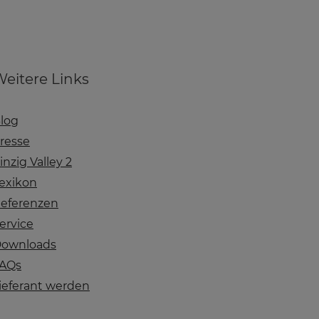
eitere Links
log
resse
inzig Valley 2
exikon
eferenzen
ervice
ownloads
AQs
ieferant werden