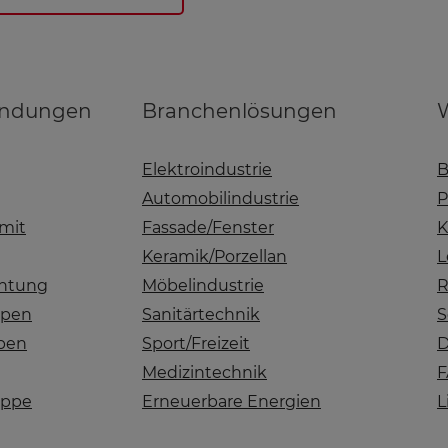
endungen
Branchenlösungen
W
Elektroindustrie
B
Automobilindustrie
P
mit
Fassade/Fenster
K
Keramik/Porzellan
L
chtung
Möbelindustrie
R
ppen
Sanitärtechnik
S
pen
Sport/Freizeit
D
Medizintechnik
F
appe
Erneuerbare Energien
L