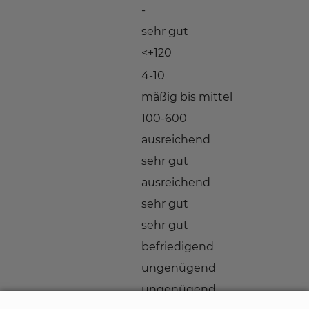
-
sehr gut
<+120
4-10
mäßig bis mittel
100-600
ausreichend
sehr gut
ausreichend
sehr gut
sehr gut
befriedigend
ungenügend
ungenügend