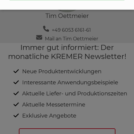
Tim Oettmeier
+49 6053 6161-61
Mail an Tim Oettmeier
Immer gut informiert: Der
monatliche KREMER Newsletter!
Neue Produktentwicklungen
Interessante Anwendungsbeispiele
Aktuelle Liefer- und Produktionszeiten
Aktuelle Messetermine
Exklusive Angebote