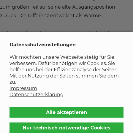
zum großen Teil auf seine alte Ausgangsposition
zurück. Die Differenz entweicht als Wärme.
Aufgrund dieser besonderen Eigenschaften des
Gummis wurde er auf weiten Gebieten zur Dämpfung
Datenschutzeinstellungen
von Vibrationen und Absorbierung von
Wir möchten unsere Webseite stetig für Sie
Stoßbelastungen entwickelt, wie z. B. bei Motoren- und
verbessern. Dafür benötigen wir Cookies. Sie
Maschinenlagerungen.
helfen uns bei der Effizienzanalyse der Seiten.
Mit der Nutzung der Seiten stimmen Sie dem
zu.
Impressum
Zurück zur Liste
Datenschutzerklärung
Ansprechpartner
Alle akzeptieren
Nur technisch notwendige Cookies