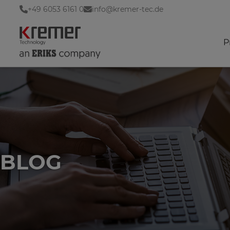
+49 6053 6161 0
info@kremer-tec.de
P
BLOG