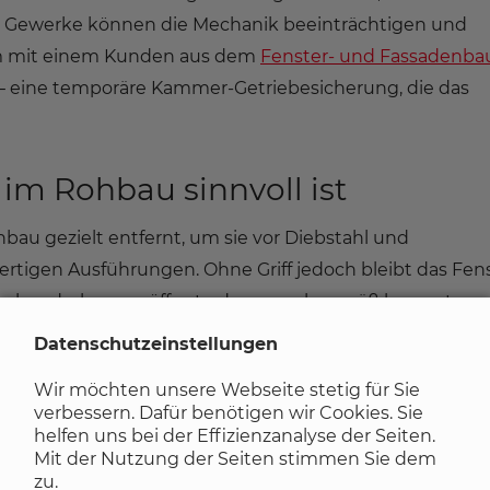
Gewerke können die Mechanik beeinträchtigen und
m mit einem Kunden aus dem
Fenster- und Fassadenba
 – eine temporäre Kammer-Getriebesicherung, die das
im Rohbau sinnvoll ist
bau gezielt entfernt, um sie vor Diebstahl und
tigen Ausführungen. Ohne Griff jedoch bleibt das Fen
Schraubendrehern geöffnet oder unsachgemäß bewegt we
 Getriebe, Vierkant oder Rahmen und kostet im Nachg
Datenschutzeinstellungen
Wir möchten unsere Webseite stetig für Sie
verbessern. Dafür benötigen wir Cookies. Sie
u dieses Problem vermeiden. Das Bauteil wird direkt na
helfen uns bei der Effizienzanalyse der Seiten.
ng der Mechanik und schützt zuverlässig vor unsachge
Mit der Nutzung der Seiten stimmen Sie dem
zu.