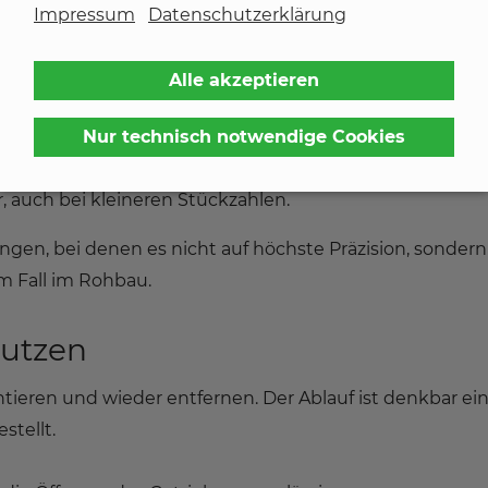
Impressum
Datenschutzerklärung
sten
Alle akzeptieren
ionalität, sondern auch durch Wirtschaftlichkeit.
ntwickelt, bei dem lediglich Werkzeugeinsätze für e
Nur technisch notwendige Cookies
 Vorteil: Der kostspielige Bau eines kompletten
r, auch bei kleineren Stückzahlen.
ngen, bei denen es nicht auf höchste Präzision, sondern
m Fall im Rohbau.
utzen
tieren und wieder entfernen. Der Ablauf ist denkbar ein
stellt.