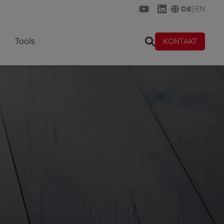
|
DE
EN
KREMER auf YouTub
KREMER auf Lin
Tools
KONTAKT