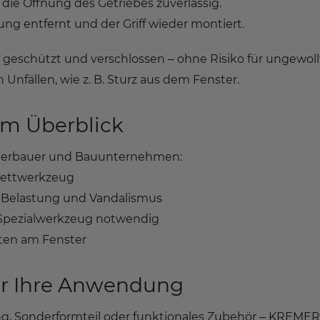
die Öffnung des Getriebes zuverlässig.
ung entfernt und der Griff wieder montiert.
geschützt und verschlossen – ohne Risiko für ungewoll
Unfällen, wie z. B. Sturz aus dem Fenster.
im Überblick
nsterbauer und Bauunternehmen:
lettwerkzeug
r Belastung und Vandalismus
 Spezialwerkzeug notwendig
iten am Fenster
ür Ihre Anwendung
g, Sonderformteil oder funktionales Zubehör – KREMER