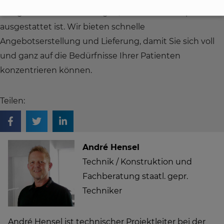
uns gemeinsam dafür sorgen, dass Ihre Praxis perfekt
ausgestattet ist. Wir bieten schnelle
Angebotserstellung und Lieferung, damit Sie sich voll
und ganz auf die Bedürfnisse Ihrer Patienten
konzentrieren können.
Teilen:
André Hensel
Technik / Konstruktion und
Fachberatung staatl. gepr.
Techniker
André Hensel ist technischer Projektleiter bei der