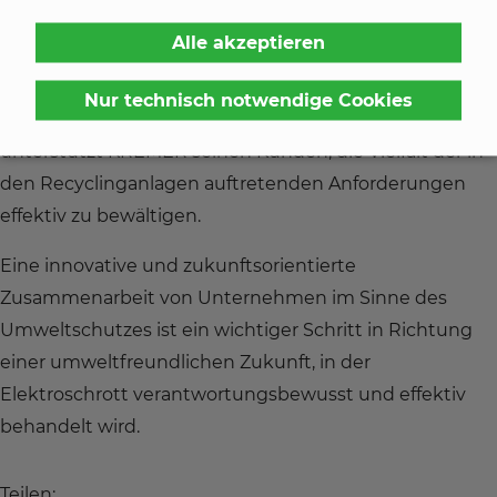
die Anlagen von URT verschiedene Dichtringe,
Alle akzeptieren
Rahmendichtungen und Zuschnitte aus Kunststoff
(PTFE) sowie Gummi (
EPDM
, EPDM-Zellkautschuk und
Nur technisch notwendige Cookies
FKM). Mit der breiten Palette von Dichtungslösungen
unterstützt KREMER seinen Kunden, die Vielfalt der in
den Recyclinganlagen auftretenden Anforderungen
effektiv zu bewältigen.
Eine innovative und zukunftsorientierte
Zusammenarbeit von Unternehmen im Sinne des
Umweltschutzes ist ein wichtiger Schritt in Richtung
einer umweltfreundlichen Zukunft, in der
Elektroschrott verantwortungsbewusst und effektiv
behandelt wird.
Teilen: