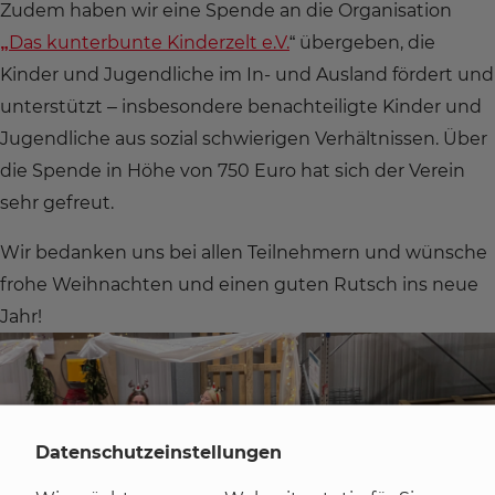
Zudem haben wir eine Spende an die Organisation
„
Das kunterbunte Kinderzelt e.V.
“ übergeben, die
Kinder und Jugendliche im In- und Ausland fördert und
unterstützt – insbesondere benachteiligte Kinder und
Jugendliche aus sozial schwierigen Verhältnissen. Über
die Spende in Höhe von 750 Euro hat sich der Verein
sehr gefreut.
Wir bedanken uns bei allen Teilnehmern und wünsche
frohe Weihnachten und einen guten Rutsch ins neue
Jahr!
Datenschutzeinstellungen