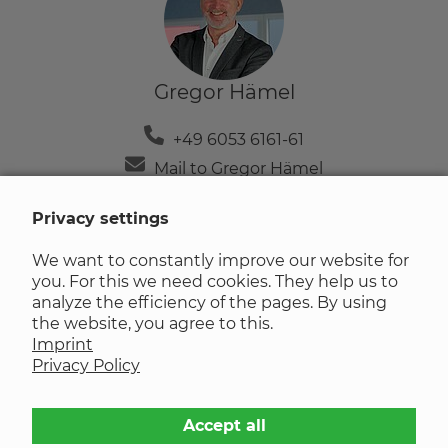
Gregor Hämel
+49 6053 6161-61
Mail to Gregor Hämel
Login
Privacy settings
E-Mail:
We want to constantly improve our website for
you. For this we need cookies. They help us to
analyze the efficiency of the pages. By using
Passwort:
the website, you agree to this.
Imprint
Privacy Policy
Accept all
Sie haben das Passwort nicht mehr greifbar?
Dann