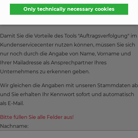
klicken Sie hier
Only technically necessary cookies
Für Erstanmelder
Damit Sie die Vorteile des Tools "Auftragsverfolgung" im
Kundenservicecenter nutzen können, müssen Sie sich
nur noch durch die Angabe von Name, Vorname und
Ihrer Mailadresse als Ansprechpartner Ihres
Unternehmens zu erkennen geben.
Wir gleichen die Angaben mit unseren Stammdaten ab
und Sie erhalten Ihr Kennwort sofort und automatisch
als E-Mail.
Bitte füllen Sie alle Felder aus!
Nachname: